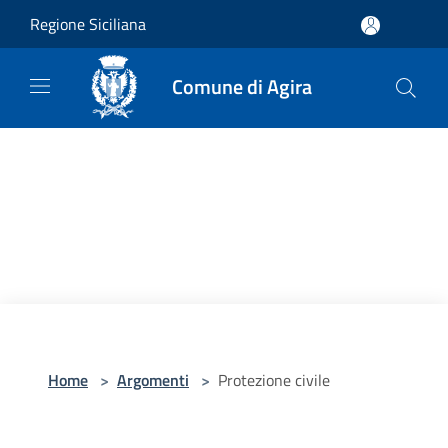
Salta al contenuto principale
Regione Siciliana
Comune di Agira
Home
>
Argomenti
>
Protezione civile