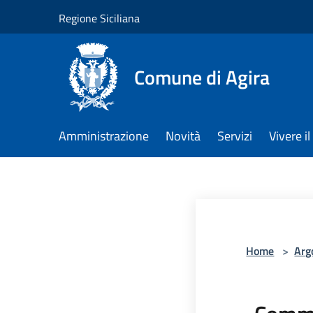
Salta al contenuto principale
Regione Siciliana
Comune di Agira
Amministrazione
Novità
Servizi
Vivere 
Home
>
Arg