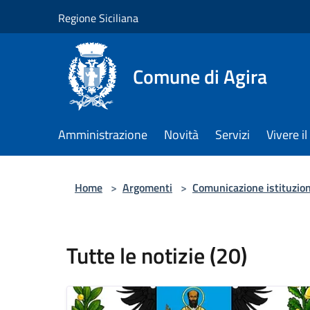
Salta al contenuto principale
Regione Siciliana
Comune di Agira
Amministrazione
Novità
Servizi
Vivere 
Home
>
Argomenti
>
Comunicazione istituzio
Tutte le notizie (20)