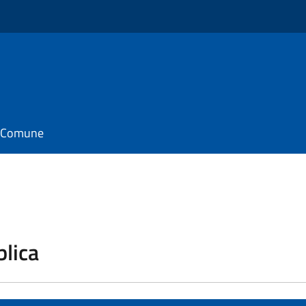
il Comune
blica