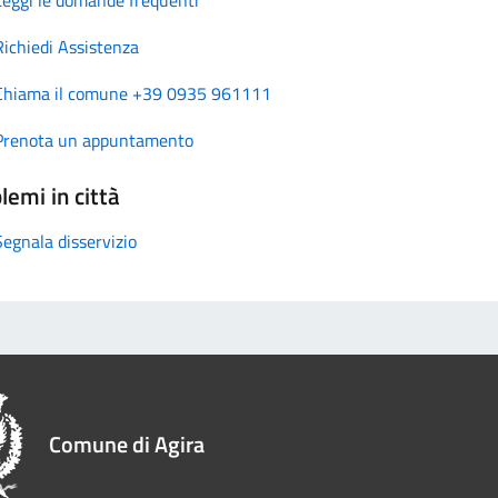
Richiedi Assistenza
Chiama il comune +39 0935 961111
Prenota un appuntamento
lemi in città
Segnala disservizio
Comune di Agira