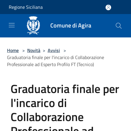
Salta al contenuto principale
Regione Siciliana
Comune di Agira
Home
>
Novità
>
Avvisi
>
Graduatoria finale per l'incarico di Collaborazione
Professionale ad Esperto Profilo FT (Tecnico)
Graduatoria finale per
l'incarico di
Collaborazione
Professionale ad