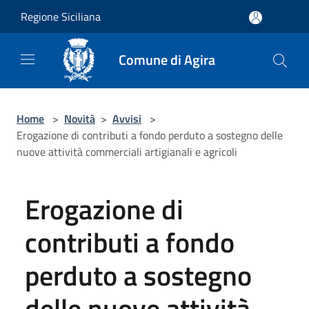
Salta al contenuto principale
Regione Siciliana
Comune di Agira
Home
>
Novità
>
Avvisi
>
Erogazione di contributi a fondo perduto a sostegno delle
nuove attività commerciali artigianali e agricoli
Erogazione di
contributi a fondo
perduto a sostegno
delle nuove attività