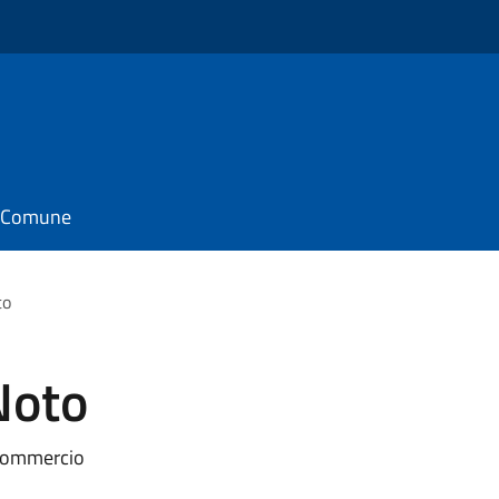
il Comune
to
Noto
 commercio