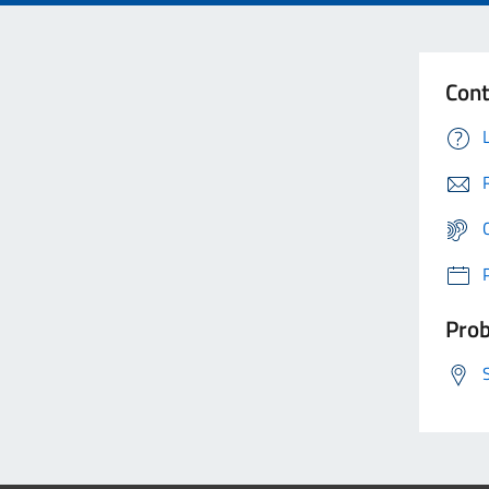
Cont
Prob