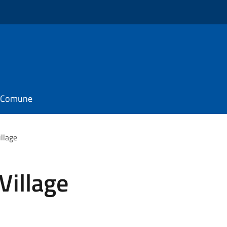
il Comune
llage
Village